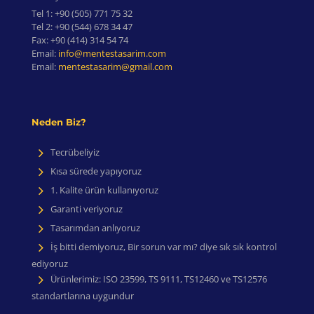
Tel 1:
+90 (505) 771 75 32
Tel 2:
+90 (544) 678 34 47
Fax:
+90 (414) 314 54 74
Email:
info@mentestasarim.com
Email:
mentestasarim@gmail.com
Neden Biz?
Tecrübeliyiz
Kısa sürede yapıyoruz
1. Kalite ürün kullanıyoruz
Garanti veriyoruz
Tasarımdan anlıyoruz
İş bitti demiyoruz, Bir sorun var mı? diye sık sık kontrol
ediyoruz
Ürünlerimiz: ISO 23599, TS 9111, TS12460 ve TS12576
standartlarına uygundur