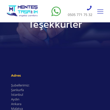
0505 771 75 32
Teşekkürler
Adres
Şubellerimiz:
Şanlıurfa
İstanbul
Aydın
Ankara
Malatya