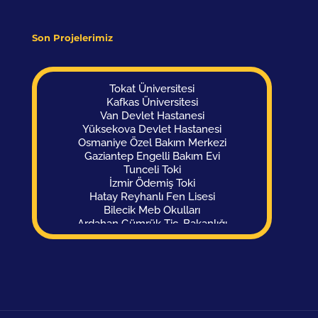
Son Projelerimiz
Tokat Üniversitesi
Kafkas Üniversitesi
Van Devlet Hastanesi
Yüksekova Devlet Hastanesi
Osmaniye Özel Bakım Merkezi
Gaziantep Engelli Bakım Evi
Tunceli Toki
İzmir Ödemiş Toki
Hatay Reyhanlı Fen Lisesi
Bilecik Meb Okulları
Ardahan Gümrük Tic. Bakanlığı
Hakkari Aile Sos. Politikalar İl Müdürlüğü
Malatya Polis Evi
Ankara Polis Evi
Osmaniye Okul Kampüsü
Diyarbakır Görme Engelli Okulu Yurdu
Sivas Görme Engelliler Okulu