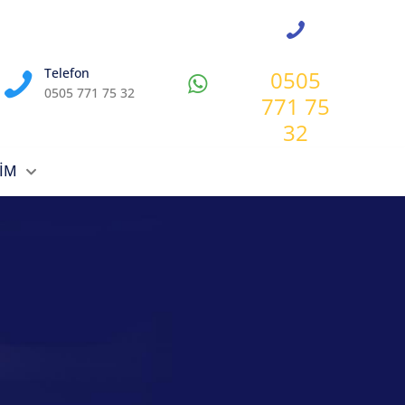
Telefon
0505
0505 771 75 32
771 75
32
ŞİM