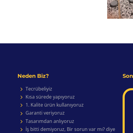
Neden Biz?
Son
Tecrübeliyiz
Kısa sürede yapıyoruz
1. Kalite ürün kullanıyoruz
Garanti veriyoruz
Tasarımdan anlıyoruz
İş bitti demiyoruz, Bir sorun var mı? diye