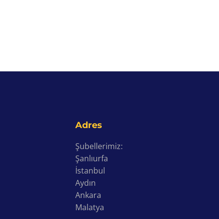
Adres
Şubellerimiz:
Şanlıurfa
İstanbul
Aydın
Ankara
Malatya