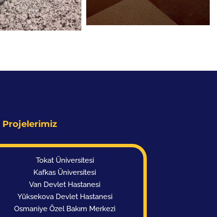
 Projelerimiz
Van Devlet Hastanesi
Yüksekova Devlet Hastanesi
Osmaniye Özel Bakım Merkezi
Gaziantep Engelli Bakım Evi
Tunceli Toki