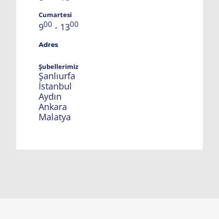
Cumartesi
00
00
9
- 13
Adres
Şubellerimiz
Şanlıurfa
İstanbul
Aydın
Ankara
Malatya