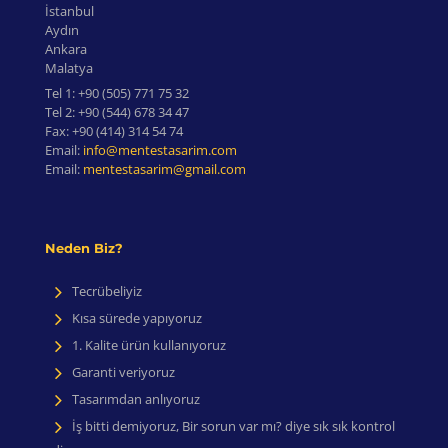
İstanbul
Aydın
Ankara
Malatya
Tel 1:
+90 (505) 771 75 32
Tel 2:
+90 (544) 678 34 47
Fax:
+90 (414) 314 54 74
Email:
info@mentestasarim.com
Email:
mentestasarim@gmail.com
Neden Biz?
Tecrübeliyiz
Kısa sürede yapıyoruz
1. Kalite ürün kullanıyoruz
Garanti veriyoruz
Tasarımdan anlıyoruz
İş bitti demiyoruz, Bir sorun var mı? diye sık sık kontrol