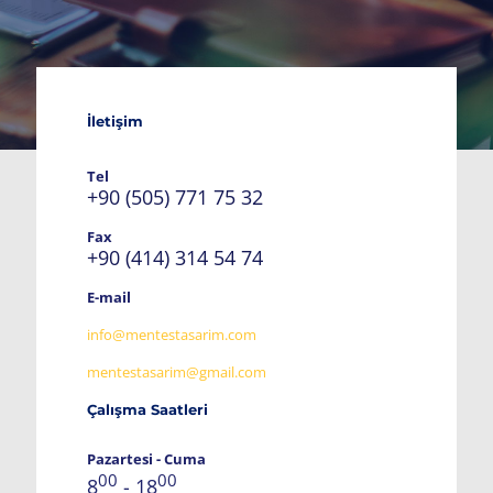
İletişim
Tel
+90 (505) 771 75 32
Fax
+90 (414) 314 54 74
E-mail
info@mentestasarim.com
mentestasarim@gmail.com
Çalışma Saatleri
Pazartesi - Cuma
00
00
8
- 18