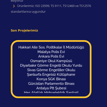
ediyoruz
Ürünlerimiz: ISO 23599, TS 9111, TS12460 ve TS12576
standartlarına uygundur
Son Projelerimiz
Malatya Polis Evi
Ankara Polis Evi
Osmaniye Okul Kampüsü
Diyarbakır Görme Engelli Okulu Yurdu
Sivas Görme Engelliler Okulu
Şanlıurfa Engelsiz Kütüphane
Konya SGK Binası
Gürcistan Parlamento Binası
Antalya Ptt Şubesi
Hes Atatürk Hidroelektrik Santrali
Kars Adliyesi
Balıkesir Hava Limanı
Antalya Türksat Binası
Süleyman Demirel Üniversitesi