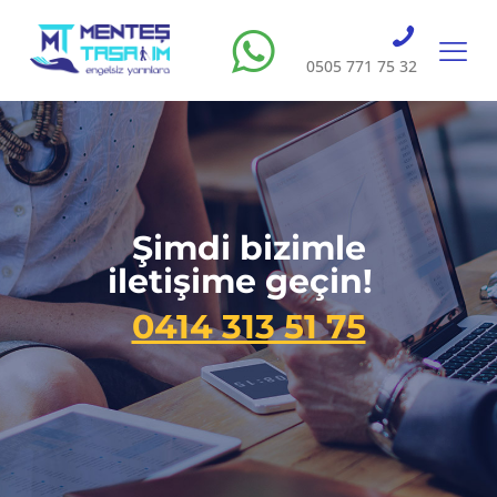
0505 771 75 32
Şimdi bizimle
iletişime geçin!
0414 313 51 75