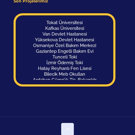
Son Projelerimiz
Tokat Üniversitesi
Kafkas Üniversitesi
Van Devlet Hastanesi
Yüksekova Devlet Hastanesi
Osmaniye Özel Bakım Merkezi
Gaziantep Engelli Bakım Evi
Tunceli Toki
İzmir Ödemiş Toki
Hatay Reyhanlı Fen Lisesi
Bilecik Meb Okulları
Ardahan Gümrük Tic. Bakanlığı
Hakkari Aile Sos. Politikalar İl Müdürlüğü
Malatya Polis Evi
Ankara Polis Evi
Osmaniye Okul Kampüsü
Diyarbakır Görme Engelli Okulu Yurdu
Sivas Görme Engelliler Okulu
Şanlıurfa Engelsiz Kütüphane
Konya SGK Binası
Gürcistan Parlamento Binası
Antalya Ptt Şubesi