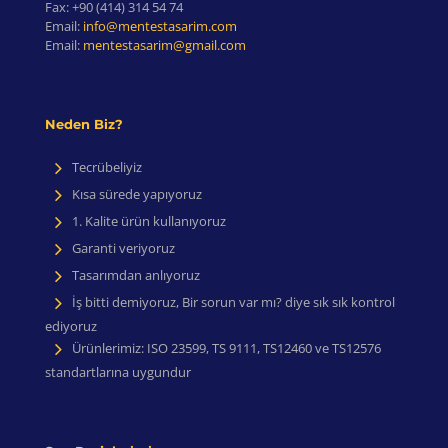
Fax:
+90 (414) 314 54 74
Email:
info@mentestasarim.com
Email:
mentestasarim@gmail.com
Neden Biz?
Tecrübeliyiz
Kısa sürede yapıyoruz
1. Kalite ürün kullanıyoruz
Garanti veriyoruz
Tasarımdan anlıyoruz
İş bitti demiyoruz, Bir sorun var mı? diye sık sık kontrol
ediyoruz
Ürünlerimiz: ISO 23599, TS 9111, TS12460 ve TS12576
standartlarına uygundur