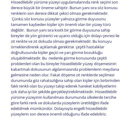
Hissedilebilir yürüme yüzeyi uygulamalarında renk seçimi son
derece büyük bir öneme sahiptir. Bunun yanı sıra söz konusu
renklerin son derece dikkat çekici olması gerekmektedir.
Çünkü söz konusu yüzeyler yalnızca görme duyusunu
tamamen kaybeden kişiler için önemli olan bir yüzey türü
değildir. Bunun yanı sıra kısıtlı bir görme duyusuna sahip
bireyler de yön gösterici ve uyarıcı olduğu için dolayı çevresi ile
zıt renkte ve zıt dokuda olması gerekmektedir. Bu konuyu
örneklendirerek açıklamak gerekirse çeşitli hastalıklar
doğrultusunda kişiler geçici ve yarı görme bozukluğu
oluşabilmektedir. Bu nedenle görme konusunda çeşitli
problemleri olan bu bireyler hissedilebilir yüzey döşemesinin
kabartmalı dokusunun algılanmasında problemlerin meydana
gelmesine neden olur. Fakat döşeme zıt renklerde seçilmesi
durumunda göz rahatsızlığına sahip olan kişiler için birbirinden
faklı renkli olan bu yüzeyi takip ederek hareket kabiliyetlerini
çok daha iyi bir şekilde gerçekleştirebilmektedir. Hissedilebilir
yürüme yüzeyinin kullanılması durumunda ülkelerde tercihe
göre farklı renk ve dokularda yüzeylerin üretildiğini ifade
edebilmek mümkündür. Dolayısıyla engelli hissedilebilir
yüzeylerin son derece önemli olduğunu ifade edebiliriz.