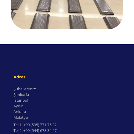
Adres
Şubellerimiz:
Şanlıurfa
İstanbul
Aydın
Ankara
Malatya
Tel 1:
+90 (505) 771 75 32
Tel 2:
+90 (544) 678 34 47