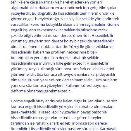
tehlikelere karşı uyarmak ve hareket ederken yönleri
algılamaktaki zorluklarını en aza indirmek için geliştirilmiş olan
yüzeylerdir. Bu doğrultuda hissedilebilir zeminlerin öncelikle
görme engelli bireyleri doğru ve en iyi bir şekilde yönlendirerek
varacakları konuma kolaylıkla ulaşmalarını sağlamalıdır. Görme
engelli kişilerin çevresindekiler hakkında bilinçlendirecek
şekilde bilgi verilmesi de son derece önemlidir. Hissedilebilir
yürüme yüzeylerin son derece kolay bir şekilde hissedilebilir
olması da önemli noktalardandır. Yüzey ile görsel zıtlıklar ve
hissedilebilir kabartma profilleri neticesinde bitişik
bulundukları yerlerden son derece rahat bir şekilde
hissedilebilmesi mümkün hale gelmektedir. Hissedilebilir
yürüme yüzeyi kullandığı süre boyunca fark edilebilirliklerini
yitirmemelidir. Söz konusu ultraviyole ışınlara karşı dayanıklı
olmalıdır. Bunun yanı sıra renkleri solmamalıdır. Tüm bunların
yanı sıra söz konusu yüzeylerin kullanım süresi boyunca
deforme olmaması gerekmektedir.
Görme engelli bireyler dışında kalan diğer kullanıcıların ise söz
konusu engelli hissedilebilir yüzeyler ile rahatsız olmamaları
gerekmektedir. Hissedilebilir yüzeylerin beyaz bastonla
hissedilebilir olması gerekmektedir. az gören bireyler
tarafından ise rahatlıkla fark edilebilir olması son derece
önemlidir. Hissedilebilir yüzeyler basit ve süreklidir. Karmaşık