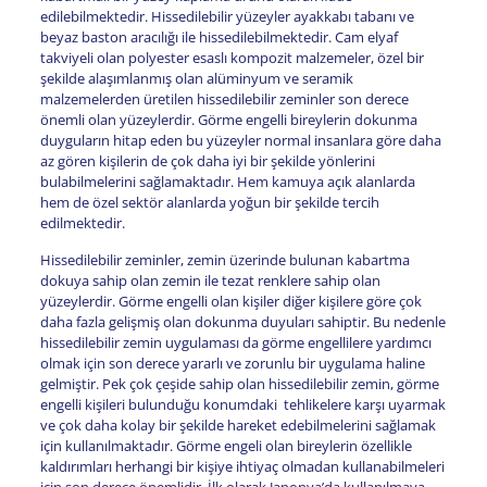
edilebilmektedir. Hissedilebilir yüzeyler ayakkabı tabanı ve
beyaz baston aracılığı ile hissedilebilmektedir. Cam elyaf
takviyeli olan polyester esaslı kompozit malzemeler, özel bir
şekilde alaşımlanmış olan alüminyum ve seramik
malzemelerden üretilen hissedilebilir zeminler son derece
önemli olan yüzeylerdir. Görme engelli bireylerin dokunma
duyguların hitap eden bu yüzeyler normal insanlara göre daha
az gören kişilerin de çok daha iyi bir şekilde yönlerini
bulabilmelerini sağlamaktadır. Hem kamuya açık alanlarda
hem de özel sektör alanlarda yoğun bir şekilde tercih
edilmektedir.
Hissedilebilir zeminler, zemin üzerinde bulunan kabartma
dokuya sahip olan zemin ile tezat renklere sahip olan
yüzeylerdir. Görme engelli olan kişiler diğer kişilere göre çok
daha fazla gelişmiş olan dokunma duyuları sahiptir. Bu nedenle
hissedilebilir zemin uygulaması da görme engellilere yardımcı
olmak için son derece yararlı ve zorunlu bir uygulama haline
gelmiştir. Pek çok çeşide sahip olan hissedilebilir zemin, görme
engelli kişileri bulunduğu konumdaki tehlikelere karşı uyarmak
ve çok daha kolay bir şekilde hareket edebilmelerini sağlamak
için kullanılmaktadır. Görme engeli olan bireylerin özellikle
kaldırımları herhangi bir kişiye ihtiyaç olmadan kullanabilmeleri