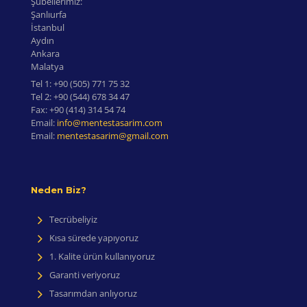
Şubellerimiz:
Şanlıurfa
İstanbul
Aydın
Ankara
Malatya
Tel 1:
+90 (505) 771 75 32
Tel 2:
+90 (544) 678 34 47
Fax:
+90 (414) 314 54 74
Email:
info@mentestasarim.com
Email:
mentestasarim@gmail.com
Neden Biz?
Tecrübeliyiz
Kısa sürede yapıyoruz
1. Kalite ürün kullanıyoruz
Garanti veriyoruz
Tasarımdan anlıyoruz