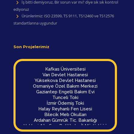
İş bitti demiyoruz, Bir sorun var mı? diye sık sık kontrol
ediyoruz
Ürünlerimiz: ISO 23599, TS 9111, TS12460 ve TS12576
standartlarına uygundur
Son Projelerimiz
Kafkas Üniversitesi
Van Devlet Hastanesi
Yüksekova Devlet Hastanesi
Osmaniye Özel Bakım Merkezi
Gaziantep Engelli Bakım Evi
Tunceli Toki
İzmir Ödemiş Toki
Hatay Reyhanlı Fen Lisesi
Bilecik Meb Okulları
Ardahan Gümrük Tic. Bakanlığı
Hakkari Aile Sos. Politikalar İl Müdürlüğü
Malatya Polis Evi