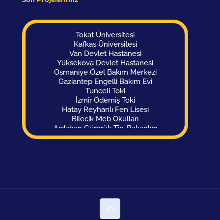
Tokat Üniversitesi
Kafkas Üniversitesi
Van Devlet Hastanesi
Yüksekova Devlet Hastanesi
Osmaniye Özel Bakım Merkezi
Gaziantep Engelli Bakım Evi
Tunceli Toki
İzmir Ödemiş Toki
Hatay Reyhanlı Fen Lisesi
Bilecik Meb Okulları
Ardahan Gümrük Tic. Bakanlığı
Hakkari Aile Sos. Politikalar İl Müdürlüğü
Malatya Polis Evi
Ankara Polis Evi
Osmaniye Okul Kampüsü
Diyarbakır Görme Engelli Okulu Yurdu
Sivas Görme Engelliler Okulu
Şanlıurfa Engelsiz Kütüphane
Konya SGK Binası
Gürcistan Parlamento Binası