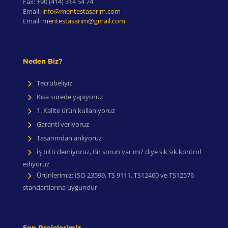
Fax:
+90 (414) 314 54 74
Email:
info@mentestasarim.com
Email:
mentestasarim@gmail.com
Neden Biz?
Tecrübeliyiz
Kısa sürede yapıyoruz
1. Kalite ürün kullanıyoruz
Garanti veriyoruz
Tasarımdan anlıyoruz
İş bitti demiyoruz, Bir sorun var mı? diye sık sık kontrol
ediyoruz
Ürünlerimiz: ISO 23599, TS 9111, TS12460 ve TS12576
standartlarına uygundur
Son Projelerimiz