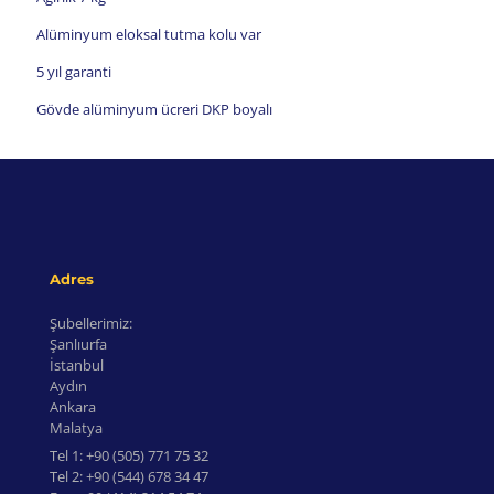
Alüminyum eloksal tutma kolu var
5 yıl garanti
Gövde alüminyum ücreri DKP boyalı
Adres
Şubellerimiz:
Şanlıurfa
İstanbul
Aydın
Ankara
Malatya
Tel 1:
+90 (505) 771 75 32
Tel 2:
+90 (544) 678 34 47