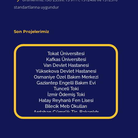
standartlarına uygundur
Son Projelerimiz
Tokat Üniversitesi
Kafkas Üniversitesi
Van Devlet Hastanesi
Yüksekova Devlet Hastanesi
Osmaniye Özel Bakım Merkezi
Gaziantep Engelli Bakım Evi
Tunceli Toki
İzmir Ödemiş Toki
Hatay Reyhanlı Fen Lisesi
Bilecik Meb Okulları
Ardahan Gümrük Tic. Bakanlığı
Hakkari Aile Sos. Politikalar İl Müdürlüğü
Malatya Polis Evi
Ankara Polis Evi
Osmaniye Okul Kampüsü