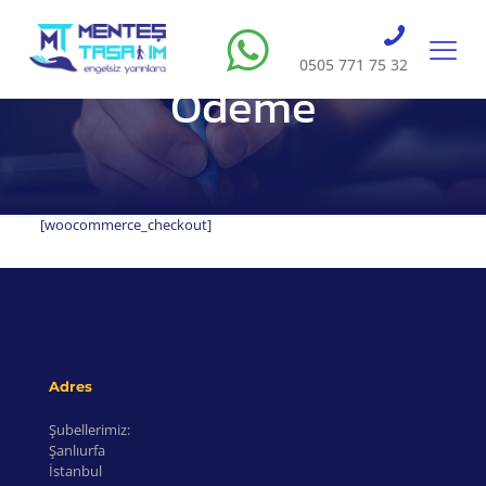
0505 771 75 32
Ödeme
[woocommerce_checkout]
Adres
Şubellerimiz:
Şanlıurfa
İstanbul