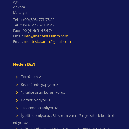
Aydın
Ankara
Malatya
Tel 1:
+90 (505) 771 75 32
Tel 2:
+90 (544) 678 34 47
Fax:
+90 (414) 314 54 74
Email:
info@mentestasarim.com
Email:
mentestasarim@gmail.com
Neden Biz?
Tecrübeliyiz
Kısa sürede yapıyoruz
1. Kalite ürün kullanıyoruz
Garanti veriyoruz
Tasarımdan anlıyoruz
İş bitti demiyoruz, Bir sorun var mı? diye sık sık kontrol
ediyoruz
Ürünlerimiz: ISO 23599, TS 9111, TS12460 ve TS12576